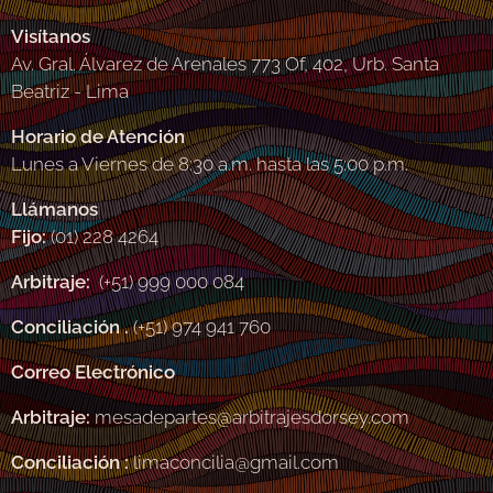
Visítanos
Av. Gral. Álvarez de Arenales 773 Of, 402, Urb. Santa
Beatriz - Lima
Horario de Atención
Lunes a Viernes de 8:30 a.m. hasta las 5:00 p.m.
Llámanos
Fijo:
(01) 228 4264
Arbitraje:
(+51) 999 000 084
Conciliación .
(+51) 974 941 760
Correo Electrónico
Arbitraje:
mesadepartes@arbitrajesdorsey.com
Conciliación :
limaconcilia@gmail.com